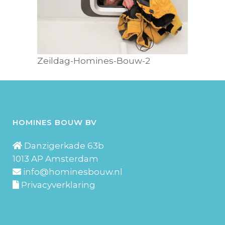
Zeildag-Homines-Bouw-2
HOMINES BOUW BV
Danzigerkade 63b
1013 AP Amsterdam
info@hominesbouw.nl
Privacyverklaring