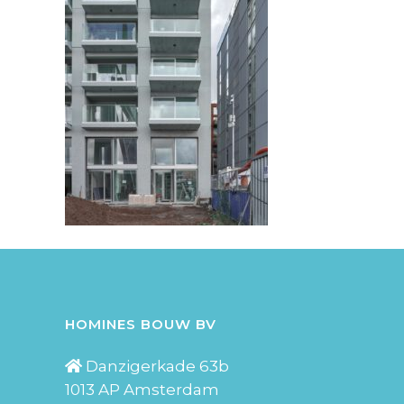
HOMINES BOUW BV
Danzigerkade 63b
1013 AP Amsterdam