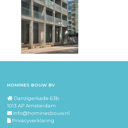
HOMINES BOUW BV
Danzigerkade 63b
1013 AP Amsterdam
info@hominesbouw.nl
Privacyverklaring