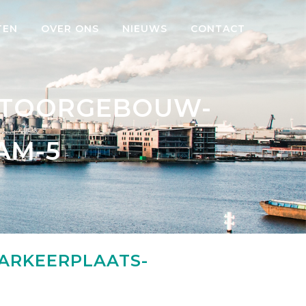
TEN
OVER ONS
NIEUWS
CONTACT
NTOORGEBOUW-
AM-5
RKEERPLAATS-