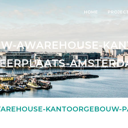
HOME
PROJEC
UW-AWAREHOUSE-KA
EERPLAATS-AMSTERD
AREHOUSE-KANTOORGEBOUW-PA