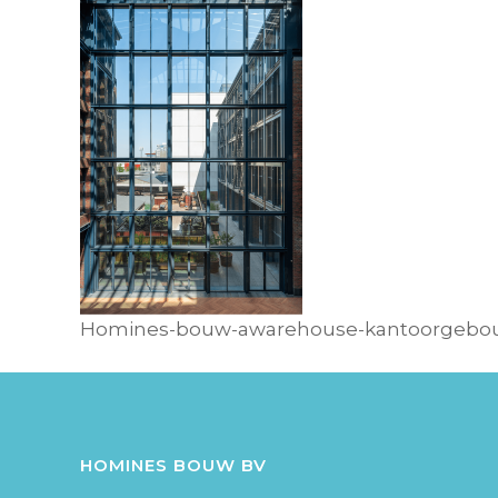
Homines-bouw-awarehouse-kantoorgebou
HOMINES BOUW BV