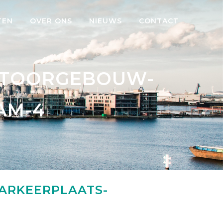
TEN
OVER ONS
NIEUWS
CONTACT
NTOORGEBOUW-
AM-4
RKEERPLAATS-