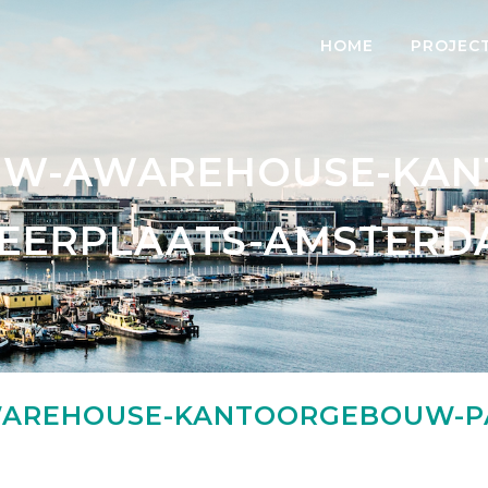
HOME
PROJEC
UW-AWAREHOUSE-KA
EERPLAATS-AMSTERD
AREHOUSE-KANTOORGEBOUW-PA