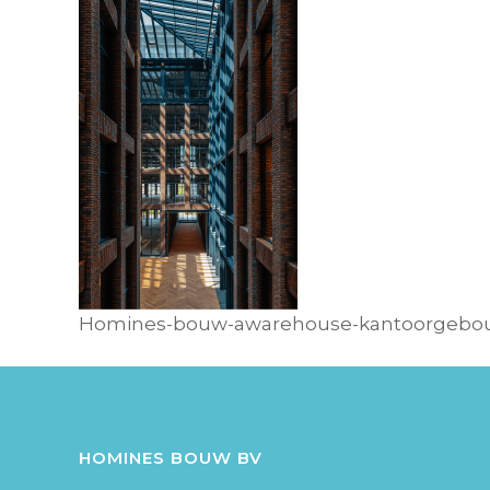
Homines-bouw-awarehouse-kantoorgebou
HOMINES BOUW BV