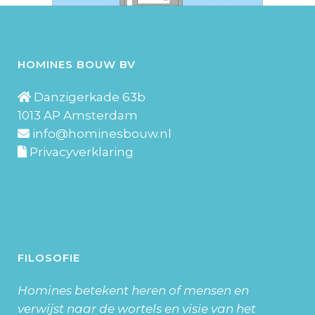
HOMINES BOUW BV
Danzigerkade 63b
1013 AP Amsterdam
info@hominesbouw.nl
Privacyverklaring
FILOSOFIE
Homines betekent heren of mensen en
verwijst naar de wortels en visie van het